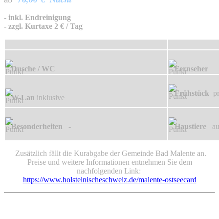
- inkl. Endreinigung
- zzgl. Kurtaxe 2 € / Tag
Dusche / WC
Fernseher
Frühstück
p
W-Lan
inklusive
vor Ort
Besonderheiten
-
Haustiere
auf
Zusätzlich fällt die Kurabgabe der Gemeinde Bad Malente an.
Preise und weitere Informationen entnehmen Sie dem
nachfolgenden Link:
https://www.holsteinischeschweiz.de/malente-ostseecard